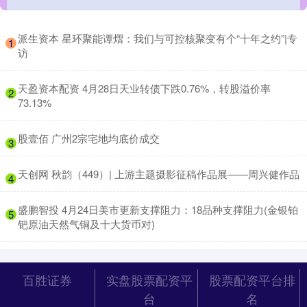
​派生资本 星环聚能谭熠：我们与可控核聚变有个“十年之约”|专
1
访
​天盈资本配资 4月28日天业转债下跌0.76%，转股溢价率
2
73.13%
​股壹佰 广州2宗宅地均底价成交
3
​天创网 秋韵（449）| 上游主题摄影征稿作品展——周兴健作品
4
​盛鹏智投 4月24日美市更新支撑阻力：18品种支撑阻力(金银铂
5
钯原油天然气铜及十大货币对)
百胜证券
实盘股票配资平
股票配资平台排
台
名