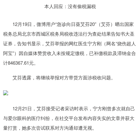
12月19日，微博用户“急诊向日葵艾芬20”（艾芬）晒出国家
税务总局北京市西城区税务局税收违法行为查处结果告知书大圣
证券，告知书显示，艾芬举报的网红医生宁方刚（网名“烧伤超人
阿宝”）因自媒体赞赏收入未按规定缴税，已补缴税款及滞纳金合
计846367.61元。
艾芬透露，将继续举报对方带货方面涉税收问题。
12月21日，艾芬接受记者采访时表示，宁方刚曾多次就自己
与爱尔眼科的医疗纠纷，在社交平台发布内容失实的文章并获大
量打赏，她多次尝试联系对方沟通却遭无视。