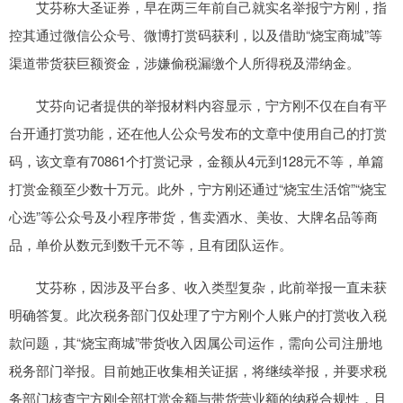
艾芬称大圣证券，早在两三年前自己就实名举报宁方刚，指
控其通过微信公众号、微博打赏码获利，以及借助“烧宝商城”等
渠道带货获巨额资金，涉嫌偷税漏缴个人所得税及滞纳金。
艾芬向记者提供的举报材料内容显示，宁方刚不仅在自有平
台开通打赏功能，还在他人公众号发布的文章中使用自己的打赏
码，该文章有70861个打赏记录，金额从4元到128元不等，单篇
打赏金额至少数十万元。此外，宁方刚还通过“烧宝生活馆”“烧宝
心选”等公众号及小程序带货，售卖酒水、美妆、大牌名品等商
品，单价从数元到数千元不等，且有团队运作。
艾芬称，因涉及平台多、收入类型复杂，此前举报一直未获
明确答复。此次税务部门仅处理了宁方刚个人账户的打赏收入税
款问题，其“烧宝商城”带货收入因属公司运作，需向公司注册地
税务部门举报。目前她正收集相关证据，将继续举报，并要求税
务部门核查宁方刚全部打赏金额与带货营业额的纳税合规性，且