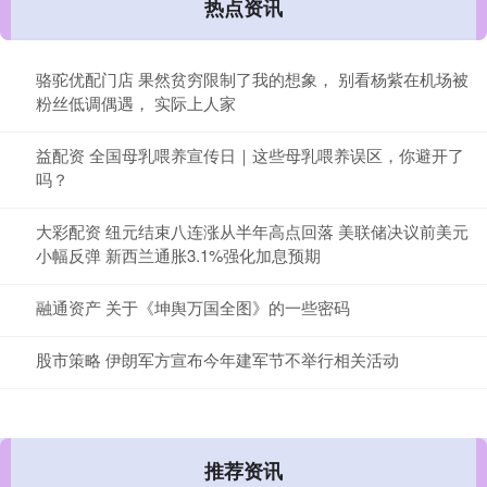
热点资讯
骆驼优配门店 果然贫穷限制了我的想象， 别看杨紫在机场被
粉丝低调偶遇， 实际上人家
益配资 全国母乳喂养宣传日｜这些母乳喂养误区，你避开了
吗？
大彩配资 纽元结束八连涨从半年高点回落 美联储决议前美元
小幅反弹 新西兰通胀3.1%强化加息预期
融通资产 关于《坤舆万国全图》的一些密码
股市策略 伊朗军方宣布今年建军节不举行相关活动
推荐资讯