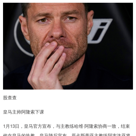
股查查
皇马主帅阿隆索下课
1月13日，皇马官方宣布，与主教练哈维·阿隆索协商一致，结束
他在皇马的执教。皇马随后宣布，原卡斯蒂亚主教练阿韦洛亚将