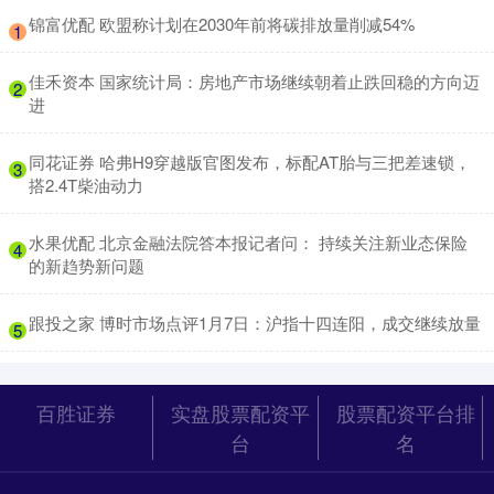
​锦富优配 欧盟称计划在2030年前将碳排放量削减54%
1
​佳禾资本 国家统计局：房地产市场继续朝着止跌回稳的方向迈
2
进
​同花证券 哈弗H9穿越版官图发布，标配AT胎与三把差速锁，
3
搭2.4T柴油动力
​水果优配 北京金融法院答本报记者问： 持续关注新业态保险
4
的新趋势新问题
​跟投之家 博时市场点评1月7日：沪指十四连阳，成交继续放量
5
百胜证券
实盘股票配资平
股票配资平台排
台
名