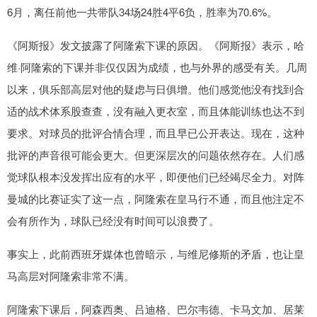
6月，离任前他一共带队34场24胜4平6负，胜率为70.6%。
《阿斯报》发文披露了阿隆索下课的原因。《阿斯报》表示，哈
维·阿隆索的下课并非仅仅因为成绩，也与外界的感受有关。几周
以来，俱乐部高层对他的疑虑与日俱增。他们感觉他没有找到合
适的战术体系股查查，没有融入更衣室，而且体能训练也达不到
要求。对球员的批评合情合理，而且早已公开表达。现在，这种
批评的声音很可能会更大。但更深层次的问题依然存在。人们感
觉球队根本没发挥出应有的水平，即便他们已经竭尽全力。对阵
曼城的比赛证实了这一点，阿隆索在皇马行不通，而且他注定不
会有所作为，球队已经没有时间可以浪费了。
事实上，此前西班牙媒体也曾暗示，与维尼修斯的矛盾，也让皇
马高层对阿隆索非常不满。
阿隆索下课后，阿森西奥、吕迪格、巴尔韦德、卡马文加、居莱