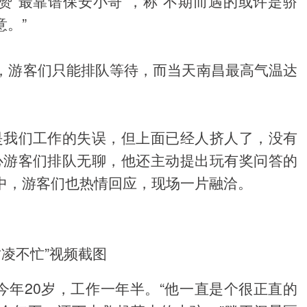
赞“最靠谱保安小哥”，称“不期而遇的或许是骄
北证50
1134.24
0.93%
11.37
1.01%
。”
，游客们只能排队等待，而当天南昌最高气温达
是我们工作的失误，但上面已经人挤人了，没有
心游客们排队无聊，他还主动提出玩有奖问答的
中，游客们也热情回应，现场一片融洽。
竹凌不忙”视频截图
今年20岁，工作一年半。“他一直是个很正直的