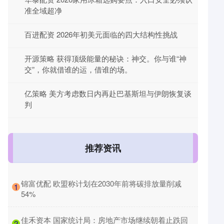
准全域超净
百进配资 2026年初美元面临的四大结构性挑战
开源策略 获得顶级能量的秘诀：神交。你与谁“神
交”，你就借谁的运，借谁的场。
亿策略 美方考虑数日内再赴巴基斯坦与伊朗恢复谈
判
推荐资讯
​锦富优配 欧盟称计划在2030年前将碳排放量削减
1
54%
​佳禾资本 国家统计局：房地产市场继续朝着止跌回
2