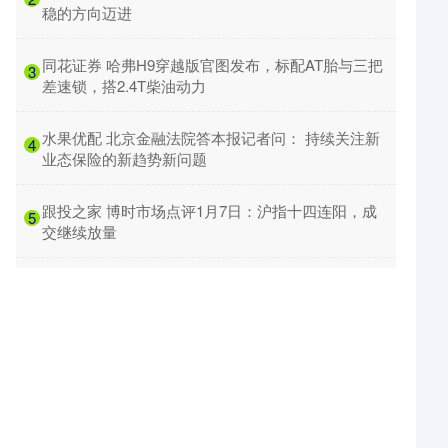
稳的方向迈进
​同花证券 哈弗H9穿越版官图发布，标配AT胎与三把
3
差速锁，搭2.4T柴油动力
​水果优配 北京金融法院答本报记者问： 持续关注新
4
业态保险的新趋势新问题
​跟投之家 博时市场点评1月7日：沪指十四连阳，成
5
交继续放量