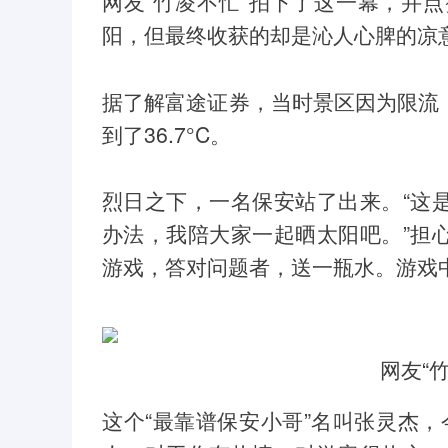
网友“竹凌不忙”拍下了这一幕，并点
沪深300
4694.44
200.89
1.42%
43.13
阳，但最终收获的却是沁人心脾的凉意
据了解富途证券，当时景区因为限流
到了36.7°C。
烈日之下，一名保安站了出来。“这
办法，我陪大家一起晒太阳吧。”担
游戏，答对问题者，送一瓶水。游戏
网友“
这个“最靠谱保安小哥”名叫张灵杰，