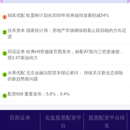
​锦富优配 欧盟称计划在2030年前将碳排放量削减54%
1
​佳禾资本 国家统计局：房地产市场继续朝着止跌回稳的方向迈
2
进
​同花证券 哈弗H9穿越版官图发布，标配AT胎与三把差速锁，
3
搭2.4T柴油动力
​水果优配 北京金融法院答本报记者问： 持续关注新业态保险
4
的新趋势新问题
​配资658 重要发布：5.8%，6.4%
5
百胜证券
实盘股票配资平
股票配资平台排
台
名