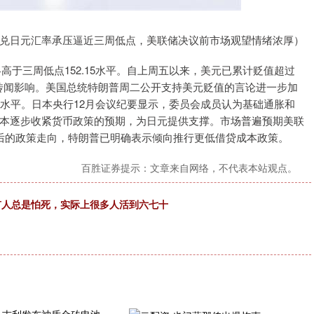
沪深300
4694.44
200.89
1.42%
43.13
兑日元汇率承压逼近三周低点，美联储决议前市场观望情绪浓厚）
略高于三周低点152.15水平。自上周五以来，美元已累计贬值超过
传闻影响。美国总统特朗普周二公开支持美元贬值的言论进一步加
低水平。日本央行12月会议纪要显示，委员会成员认为基础通胀和
本逐步收紧货币政策的预期，为日元提供支撑。市场普遍预期美联
后的政策走向，特朗普已明确表示倾向推行更低借贷成本政策。
百胜证券提示：文章来自网络，不代表本站观点。
有人总是怕死，实际上很多人活到六七十