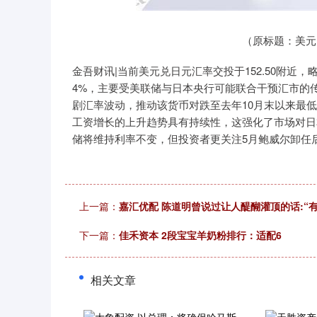
940.04
深证成指
14311.01
39.68
1.02%
（原标题：美元
金吾财讯|当前美元兑日元汇率交投于152.50附近，
4%，主要受美联储与日本央行可能联合干预汇市的
剧汇率波动，推动该货币对跌至去年10月末以来最
工资增长的上升趋势具有持续性，这强化了市场对日
储将维持利率不变，但投资者更关注5月鲍威尔卸任
上一篇：
嘉汇优配 陈道明曾说过让人醍醐灌顶的话:“
下一篇：
佳禾资本 2段宝宝羊奶粉排行：适配6
相关文章