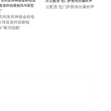
​云配资 也门萨那传出爆炸声
 吉利发布神盾金砖电
全球首发科技硬核
车“银河战舰”