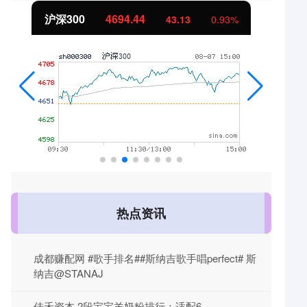
北证50
1134.24
0.93%
11.37
1.01%
热点资讯
成都赚配网 #歌手排名##斯纳吉歌手唱perfect# 斯
纳吉@STANAJ
佳禾资本 2段宝宝羊奶粉排行：适配6