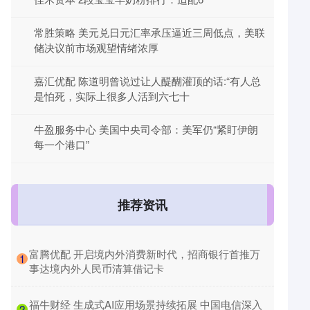
常胜策略 美元兑日元汇率承压逼近三周低点，美联
储决议前市场观望情绪浓厚
嘉汇优配 陈道明曾说过让人醍醐灌顶的话:“有人总
是怕死，实际上很多人活到六七十
牛盈服务中心 美国中央司令部：美军仍“紧盯伊朗
每一个港口”
推荐资讯
​富腾优配 开启境内外消费新时代，招商银行首推万
1
事达境内外人民币清算借记卡
​福牛财经 生成式AI应用场景持续拓展 中国电信深入
2