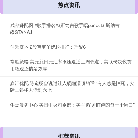
热点资讯
成都赚配网 #歌手排名##斯纳吉歌手唱perfect# 斯纳吉
@STANAJ
佳禾资本 2段宝宝羊奶粉排行：适配6
常胜策略 美元兑日元汇率承压逼近三周低点，美联储决议前
市场观望情绪浓厚
嘉汇优配 陈道明曾说过让人醍醐灌顶的话:“有人总是怕死，实
际上很多人活到六七十
牛盈服务中心 美国中央司令部：美军仍“紧盯伊朗每一个港口”
推荐资讯