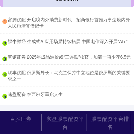
​富腾优配 开启境内外消费新时代，招商银行首推万事达境内外
1
人民币清算借记卡
​福牛财经 生成式AI应用场景持续拓展 中国电信深入开展“AI+”
2
​宝钜证券 2025年成品油价或“三连跌”收官，加满一箱少花6.5元
3
​联丰优配 俄罗斯外长：乌克兰保持中立地位是俄罗斯的关键要
4
求之一
​速盈配资 在西班牙重启人生
5
百胜证券
实盘股票配资平
股票配资平台排
台
名