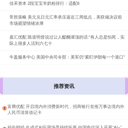
佳禾资本 2段宝宝羊奶粉排行：适配6
常胜策略 美元兑日元汇率承压逼近三周低点，美联储决议前
市场观望情绪浓厚
嘉汇优配 陈道明曾说过让人醍醐灌顶的话:“有人总是怕死，实
际上很多人活到六七十
牛盈服务中心 美国中央司令部：美军仍“紧盯伊朗每一个港口”
推荐资讯
​富腾优配 开启境内外消费新时代，招商银行首推万事达境内外
1
人民币清算借记卡
​福牛财经 生成式AI应用场景持续拓展 中国电信深入开展“AI+”