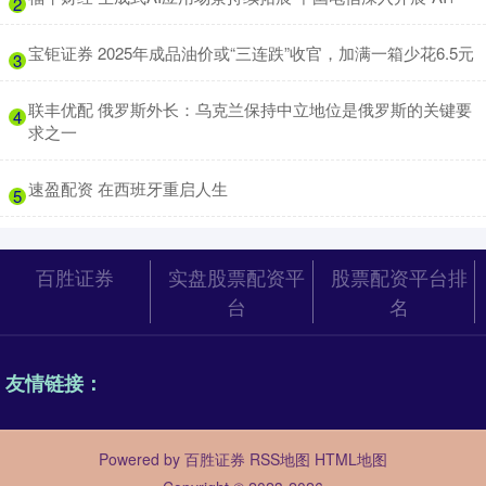
2
​宝钜证券 2025年成品油价或“三连跌”收官，加满一箱少花6.5元
3
​联丰优配 俄罗斯外长：乌克兰保持中立地位是俄罗斯的关键要
4
求之一
​速盈配资 在西班牙重启人生
5
百胜证券
实盘股票配资平
股票配资平台排
台
名
友情链接：
Powered by
百胜证券
RSS地图
HTML地图