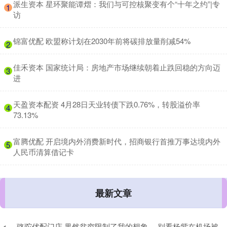
​派生资本 星环聚能谭熠：我们与可控核聚变有个“十年之约”|专
1
访
​锦富优配 欧盟称计划在2030年前将碳排放量削减54%
2
​佳禾资本 国家统计局：房地产市场继续朝着止跌回稳的方向迈
3
进
​天盈资本配资 4月28日天业转债下跌0.76%，转股溢价率
4
73.13%
​富腾优配 开启境内外消费新时代，招商银行首推万事达境内外
5
人民币清算借记卡
最新文章
骆驼优配门店 果然贫穷限制了我的想象， 别看杨紫在机场被