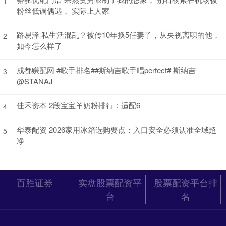
1
粉丝低调偶遇， 实际上人家
路易泽 私生活混乱？被传10年换5任妻子，从央视离职的他，
2
如今怎么样了
成都赚配网 #歌手排名##斯纳吉歌手唱perfect# 斯纳吉
3
@STANAJ
佳禾资本 2段宝宝羊奶粉排行：适配6
4
华泰配资 2026家用冰箱选购要点：入口安全必须认准全域超
5
净
百胜证券
实盘股票配资平
股票配资平台排
台
名