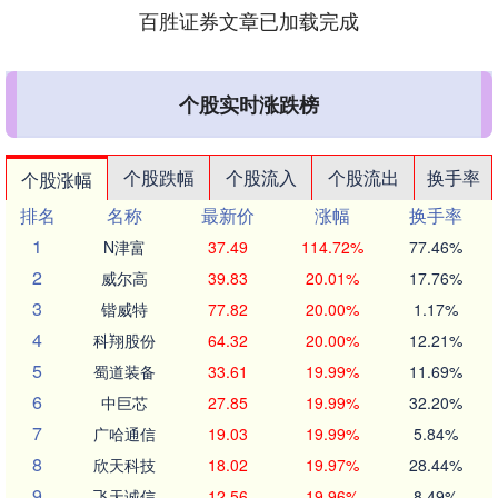
百胜证券文章已加载完成
个股实时涨跌榜
个股跌幅
个股流入
个股流出
换手率
个股涨幅
排名
名称
最新价
涨幅
换手率
1
N津富
37.49
114.72%
77.46%
2
威尔高
39.83
20.01%
17.76%
3
锴威特
77.82
20.00%
1.17%
4
科翔股份
64.32
20.00%
12.21%
5
蜀道装备
33.61
19.99%
11.69%
6
中巨芯
27.85
19.99%
32.20%
7
广哈通信
19.03
19.99%
5.84%
8
欣天科技
18.02
19.97%
28.44%
9
飞天诚信
12.56
19.96%
8.49%