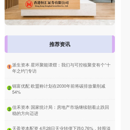
推荐资讯
​派生资本 星环聚能谭熠：我们与可控核聚变有个“十
1
年之约”|专访
​锦富优配 欧盟称计划在2030年前将碳排放量削减
2
54%
​佳禾资本 国家统计局：房地产市场继续朝着止跌回
3
稳的方向迈进
​天盈资本配资 4月28日天业转债下跌0.76%，转股溢