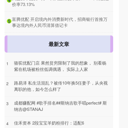
4
价率73.13%
​富腾优配 开启境内外消费新时代，招商银行首推万
5
事达境内外人民币清算借记卡
最新文章
骆驼优配门店 果然贫穷限制了我的想象， 别看杨
1
紫在机场被粉丝低调偶遇， 实际上人家
路易泽 私生活混乱？被传10年换5任妻子，从央视
2
离职的他，如今怎么样了
成都赚配网 #歌手排名##斯纳吉歌手唱perfect# 斯
3
纳吉@STANAJ
佳禾资本 2段宝宝羊奶粉排行：适配6
4