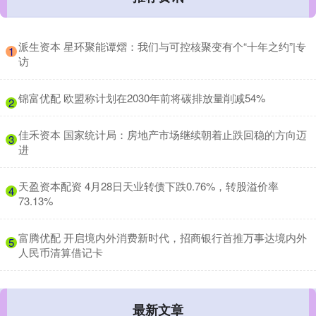
​派生资本 星环聚能谭熠：我们与可控核聚变有个“十年之约”|专
1
访
​锦富优配 欧盟称计划在2030年前将碳排放量削减54%
2
​佳禾资本 国家统计局：房地产市场继续朝着止跌回稳的方向迈
3
进
​天盈资本配资 4月28日天业转债下跌0.76%，转股溢价率
4
73.13%
​富腾优配 开启境内外消费新时代，招商银行首推万事达境内外
5
人民币清算借记卡
最新文章