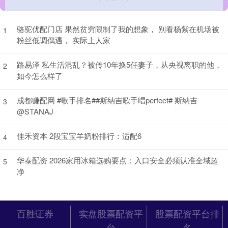
骆驼优配门店 果然贫穷限制了我的想象， 别看杨紫在机场被
1
粉丝低调偶遇， 实际上人家
路易泽 私生活混乱？被传10年换5任妻子，从央视离职的他，
2
如今怎么样了
成都赚配网 #歌手排名##斯纳吉歌手唱perfect# 斯纳吉
3
@STANAJ
佳禾资本 2段宝宝羊奶粉排行：适配6
4
华泰配资 2026家用冰箱选购要点：入口安全必须认准全域超
5
净
百胜证券
实盘股票配资平
股票配资平台排
台
名