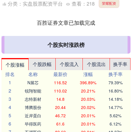
古装权谋、奇幻冒险、武侠悬疑探案、现代职场、当代刑
分类：
实盘股票配资平台
查看：
218
荣耀配资
侦剧、唯....
百胜证券文章已加载完成
个股实时涨跌榜
个股跌幅
个股流入
个股流出
换手率
个股涨幅
排名
名称
最新价
涨幅
换手率
1
N展芯
116.52
396.89%
79.39%
2
锐翔智能
110.02
20.21%
16.80%
3
志特新材
14.8
20.03%
14.18%
4
博腾股份
20.44
20.02%
14.77%
5
近岸蛋白
46.72
20.01%
5.62%
6
毕得医药
61.6
20.01%
6.12%
7
五洲医疗
83.62
20.01%
18.37%