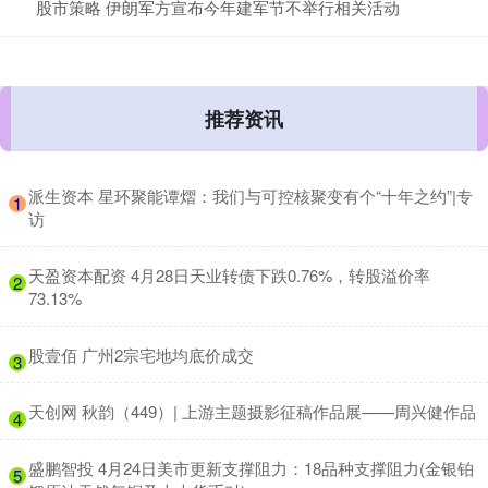
股市策略 伊朗军方宣布今年建军节不举行相关活动
推荐资讯
​派生资本 星环聚能谭熠：我们与可控核聚变有个“十年之约”|专
1
访
​天盈资本配资 4月28日天业转债下跌0.76%，转股溢价率
2
73.13%
​股壹佰 广州2宗宅地均底价成交
3
​天创网 秋韵（449）| 上游主题摄影征稿作品展——周兴健作品
4
​盛鹏智投 4月24日美市更新支撑阻力：18品种支撑阻力(金银铂
5