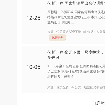
亿腾证券 国家能源局出台促进
原标题：亿腾证券 国家能源局出台促进
12-25
持能源领域民营企业发行上市 本报记者
源局近日印发关....
来源：恒盈策略APP下载
分类：
实盘
亿腾证券
亿腾证券 毫无下限、尺度拉满，
夜去追
10-05
1、《毒枭》亿腾证券 狂野而精湛的犯
了巴勃罗·埃斯科瓦尔的D品帝国崛起与
堪称经典，完美诠....
来源：财惠配资
分类：
股票配资平台
百胜证