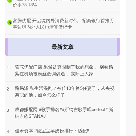
4
价率73.13%
​富腾优配 开启境内外消费新时代，招商银行首推万
5
事达境内外人民币清算借记卡
最新文章
骆驼优配门店 果然贫穷限制了我的想象， 别看杨
1
紫在机场被粉丝低调偶遇， 实际上人家
路易泽 私生活混乱？被传10年换5任妻子，从央视
2
离职的他，如今怎么样了
成都赚配网 #歌手排名##斯纳吉歌手唱perfect# 斯
3
纳吉@STANAJ
佳禾资本 2段宝宝羊奶粉排行：适配6
4