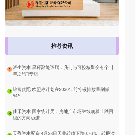
推荐资讯
​派生资本 星环聚能谭熠：我们与可控核聚变有个“十
1
年之约”|专访
​锦富优配 欧盟称计划在2030年前将碳排放量削减
2
54%
​佳禾资本 国家统计局：房地产市场继续朝着止跌回
3
稳的方向迈进
​天盈资本配资 4月28日天业转债下跌0.76%，转股溢